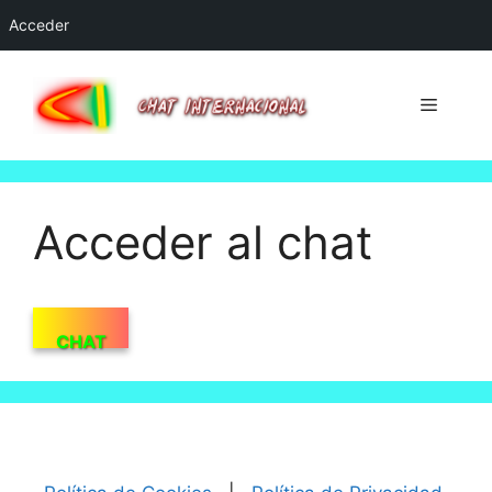
Acceder
Saltar
al
Menú
contenido
Acceder al chat
CHAT