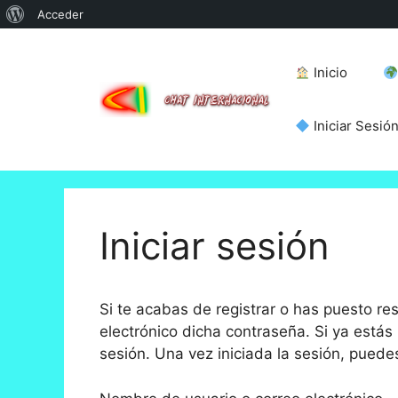
Acerca
Acceder
Saltar
de
al
WordPress
Inicio
contenido
Iniciar Sesió
Iniciar sesión
Si te acabas de registrar o has puesto re
electrónico dicha contraseña. Si ya estás 
sesión. Una vez iniciada la sesión, puede